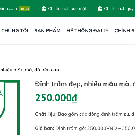
phan.com
Chính sách bảo mật
Chính sách quy
Email
 CHÚNG TÔI
SẢN PHẨM
HỆ THỐNG ĐẠI LÝ
CHÍNH 
 nhiều mẫu mã, độ bền cao
Đỉnh trầm đẹp, nhiều mẫu mã, 
250.000
₫
Chất liệu:
Bao gồm các dòng đỉnh trầm sứ, đ
Giá bán:
Đỉnh trầm gỗ: 250.000VNĐ – 350