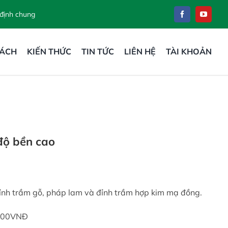
 định chung
SÁCH
KIẾN THỨC
TIN TỨC
LIÊN HỆ
TÀI KHOẢN
độ bền cao
ỉnh trầm gỗ, pháp lam và đỉnh trầm hợp kim mạ đồng.
.000VNĐ