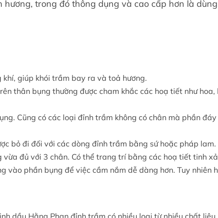
m hương, trong đó thông dụng và cao cấp hơn là dùng
 khí, giúp khói trầm bay ra và toả hương.
trên thân bụng thường được cham khắc các hoạ tiết như hoa, 
 bụng. Cũng có các loại đỉnh trầm không có chân mà phần đáy
ược bỏ đi đối với các dòng đỉnh trầm bằng sứ hoặc pháp lam.
 vừa đủ với 3 chân. Có thể trang trí bằng các hoạ tiết tinh xả
xứng vào phần bụng để việc cầm nắm dễ dàng hơn. Tuy nhiên h
h dầu Hằng Phan đỉnh trầm có nhiều loại từ nhiều chất liệu 