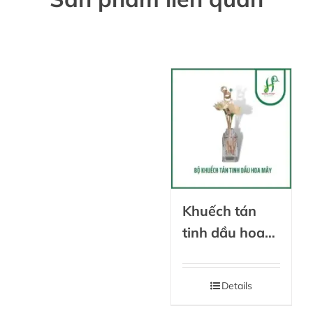
Khuếch tán
tinh dầu hoa
mây
Details