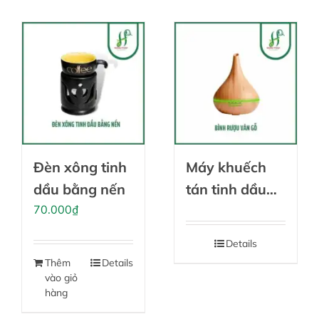
Đèn xông tinh
Máy khuếch
dầu bằng nến
tán tinh dầu
70.000
₫
bình rượu vân
gỗ
Details
Thêm
Details
vào giỏ
hàng