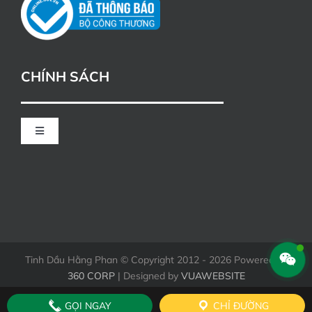
CHÍNH SÁCH
Toggle
Navigation
CHÍNH SÁCH ĐỔI TRẢ
HÌNH THỨC THANH TOÁN KHI MUA HÀNG
Tinh Dầu Hằng Phan © Copyright 2012 - 2026 Powered by
360 CORP
| Designed by
VUAWEBSITE
GỌI NGAY
CHỈ ĐƯỜNG