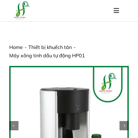
Skip
to
Toggle
content
Navigat
Trang chủ
Home
Thiết bị khuếch tán
Máy xông tinh dầu tự động HP01
Về chúng tôi
Sản phẩm
Hệ thống đại lý
Chính sách
Kiến thức