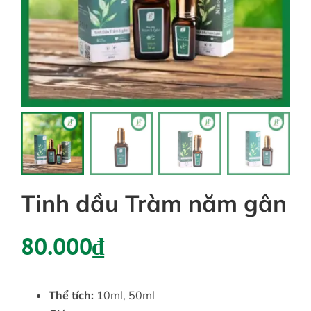
Tin tức
Liên hệ
Tài khoản
Tinh dầu Tràm năm gân
80.000
₫
Thể tích:
10ml, 50ml