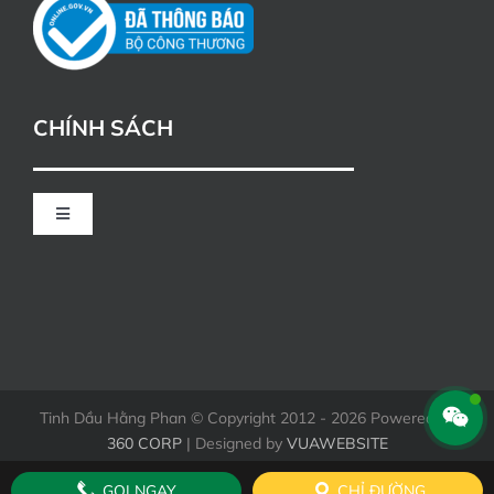
CHÍNH SÁCH
Toggle
Navigation
CHÍNH SÁCH ĐỔI TRẢ
HÌNH THỨC THANH TOÁN KHI MUA HÀNG
Tinh Dầu Hằng Phan © Copyright 2012 - 2026 Powered by
360 CORP
| Designed by
VUAWEBSITE
GỌI NGAY
CHỈ ĐƯỜNG