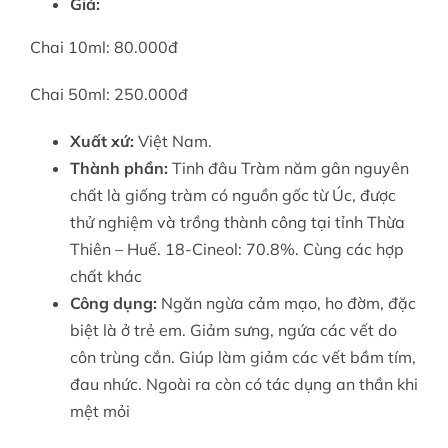
Giá:
Chai 10ml: 80.000đ
Chai 50ml: 250.000đ
Xuất xứ:
Việt Nam.
Thành phần:
Tinh đâu Tràm năm gân nguyên
chất là giống tràm có nguồn gốc từ Úc, được
thử nghiệm và trồng thành công tại tỉnh Thừa
Thiên – Huế. 18-Cineol: 70.8%. Cùng các hợp
chất khác
Công dụng:
Ngăn ngừa cảm mạo, ho đờm, đặc
biệt là ở trẻ em. Giảm sưng, ngứa các vết do
côn trùng cắn. Giúp làm giảm các vết bầm tím,
đau nhức. Ngoài ra còn có tác dụng an thần khi
mệt mỏi