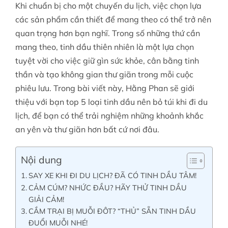
Khi chuẩn bị cho một chuyến du lịch, việc chọn lựa
các sản phẩm cần thiết để mang theo có thể trở nên
Tin tức
quan trọng hơn bạn nghĩ. Trong số những thứ cần
mang theo, tinh dầu thiên nhiên là một lựa chọn
tuyệt vời cho việc giữ gìn sức khỏe, cân bằng tinh
Liên hệ
thần và tạo không gian thư giãn trong mỗi cuộc
phiêu lưu. Trong bài viết này, Hằng Phan sẽ giới
Tài khoản
thiệu với bạn top 5 loại tinh dầu nên bỏ túi khi đi du
lịch, để bạn có thể trải nghiệm những khoảnh khắc
an yên và thư giãn hơn bất cứ nơi đâu.
Nội dung
SAY XE KHI ĐI DU LỊCH? ĐÃ CÓ TINH DẦU TÂM!
CẢM CÚM? NHỨC ĐẦU? HÃY THỬ TINH DẦU
GIẢI CẢM!
CẮM TRẠI BỊ MUỖI ĐÔT? “THỦ” SẴN TINH DẦU
ĐUỔI MUỖI NHÉ!