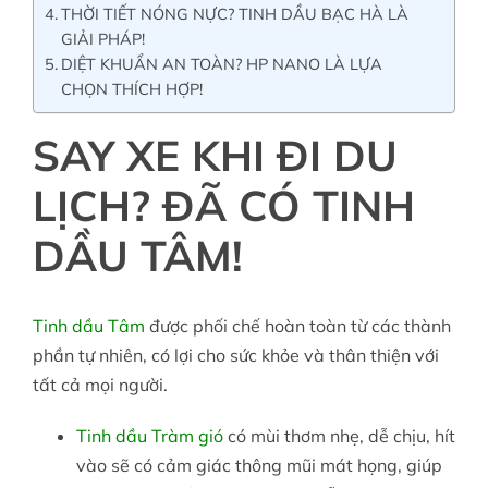
THỜI TIẾT NÓNG NỰC? TINH DẦU BẠC HÀ LÀ
GIẢI PHÁP!
DIỆT KHUẨN AN TOÀN? HP NANO LÀ LỰA
CHỌN THÍCH HỢP!
SAY XE KHI ĐI DU
LỊCH? ĐÃ CÓ TINH
DẦU TÂM!
Tinh dầu Tâm
được phối chế hoàn toàn từ các thành
phần tự nhiên, có lợi cho sức khỏe và thân thiện với
tất cả mọi người.
Tinh dầu Tràm gió
có mùi thơm nhẹ, dễ chịu, hít
vào sẽ có cảm giác thông mũi mát họng, giúp