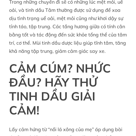
Trong những chuyến đi sẽ có những lúc mệt mỏi, uể
oải, và tinh dầu Tâm thường được sử dụng để xoa
dịu tình trạng uể oải, mệt mỏi cũng như khơi dậy sự
tỉnh táo, tập trung. Các tầng hương giữa có tính cân
bằng tốt và tác động đến sức khỏe tổng thể của tâm
trí, cơ thể. Mùi tinh dầu dược liệu giúp tĩnh tâm, tăng
khả năng tập trung, giảm cảm giác say xe.
CẢM CÚM? NHỨC
ĐẦU? HÃY THỬ
TINH DẦU GIẢI
CẢM!
Lấy cảm hứng từ “nồi lá xông của mẹ” áp dụng bài