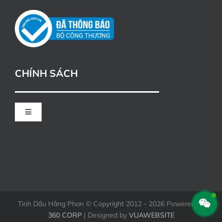
CHÍNH SÁCH
Toggle
Navigation
CHÍNH SÁCH ĐỔI TRẢ
HÌNH THỨC THANH TOÁN KHI MUA HÀNG
Tinh Dầu Hằng Phan © Copyright 2012 - 2026 Powered by
360 CORP
| Designed by
VUAWEBSITE