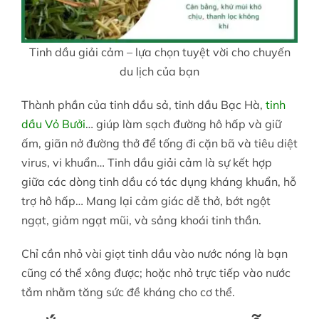
Tinh dầu giải cảm – lựa chọn tuyệt vời cho chuyến
du lịch của bạn
Thành phần của tinh dầu sả, tinh dầu Bạc Hà,
tinh
dầu Vỏ Bưởi
… giúp làm sạch đường hô hấp và giữ
ấm, giãn nở đường thở để tống đi cặn bã và tiêu diệt
virus, vi khuẩn… Tinh dầu giải cảm là sự kết hợp
giữa các dòng tinh dầu có tác dụng kháng khuẩn, hỗ
trợ hô hấp… Mang lại cảm giác dễ thở, bớt ngột
ngạt, giảm ngạt mũi, và sảng khoái tinh thần.
Chỉ cần nhỏ vài giọt tinh dầu vào nước nóng là bạn
cũng có thể xông được; hoặc nhỏ trực tiếp vào nước
tắm nhằm tăng sức đề kháng cho cơ thể.