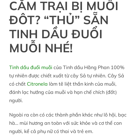
CẮM TRẠI BỊ MUỖI
ĐÔT? “THỦ” SẴN
TINH DẦU ĐUỔI
MUỖI NHÉ!
Tinh dầu đuổi muỗi
của Tinh dầu Hằng Phan 100%
tự nhiên được chiết xuất từ cây Sả tự nhiên. Cây Sả
có chất
Citronela
làm tê liệt thần kinh của muỗi,
đánh lạc hướng của muỗi và hạn chế chích (đốt)
người.
Ngoài ra còn có các thành phần khác như lô hội, bạc
hà… mùi hương an toàn với sức khỏe và cơ thể con
người, kể cả phụ nữ có thai và trẻ em.