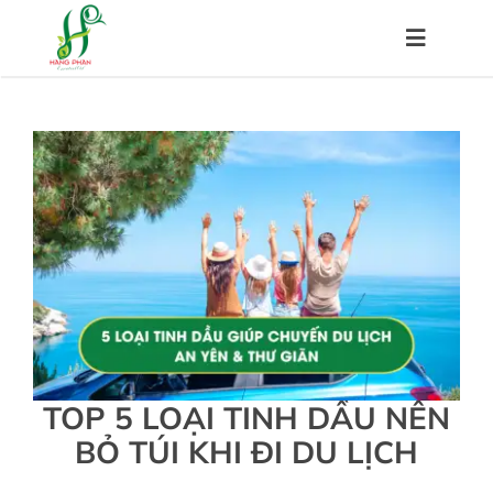
Skip
to
Toggle
content
Navigat
Trang chủ
Về chúng tôi
Sản phẩm
Hệ thống đại lý
TOP 5 LOẠI TINH DẦU NÊN
Chính sách
BỎ TÚI KHI ĐI DU LỊCH
Kiến thức