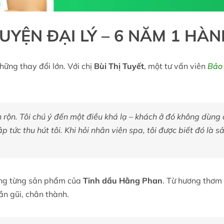
UYỆN ĐẠI LÝ – 6 NĂM 1 HÀN
hững thay đổi lớn. Với chị
Bùi Thị Tuyết
, một tư vấn viên
Bảo 
 rộn. Tôi chú ý đến một điều khá lạ – khách ở đó không dùn
p tức thu hút tôi. Khi hỏi nhân viên spa, tôi được biết đó l
rong từng sản phẩm của
Tinh dầu Hằng Phan
. Từ hương thơm 
ần gũi, chân thành.