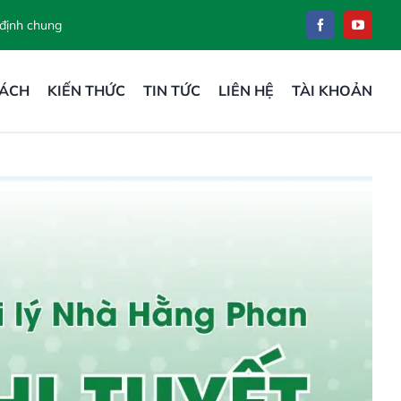
 định chung
SÁCH
KIẾN THỨC
TIN TỨC
LIÊN HỆ
TÀI KHOẢN