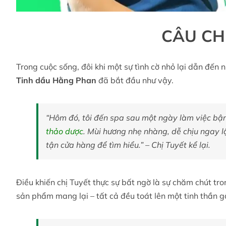
CÂU CH
Trong cuộc sống, đôi khi một sự tình cờ nhỏ lại dẫn đến n
Tinh dầu Hằng Phan
đã bắt đầu như vậy.
“Hôm đó, tôi đến spa sau một ngày làm việc bận
thảo dược
. Mùi hương nhẹ nhàng, dễ chịu ngay lậ
tận cửa hàng để tìm hiểu.” – Chị Tuyết kể lại.
Điều khiến chị Tuyết thực sự bất ngờ là sự chăm chút t
sản phẩm mang lại – tất cả đều toát lên một tinh thần g