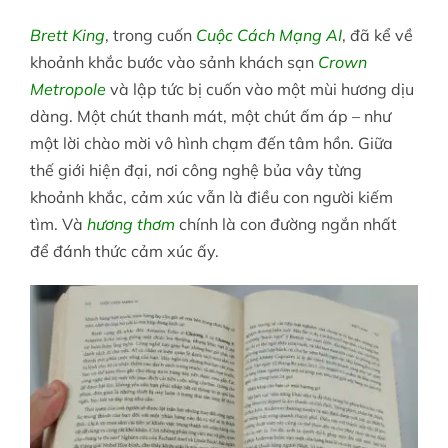
Brett King
, trong cuốn
Cuộc Cách Mạng AI
, đã kể về
khoảnh khắc bước vào sảnh khách sạn
Crown
Metropole
và lập tức bị cuốn vào một mùi hương dịu
dàng. Một chút thanh mát, một chút ấm áp – như
một lời chào mời vô hình chạm đến tâm hồn. Giữa
thế giới hiện đại, nơi công nghệ bủa vây từng
khoảnh khắc, cảm xúc vẫn là điều con người kiếm
tìm. Và
hương thơm
chính là con đường ngắn nhất
để đánh thức cảm xúc ấy.