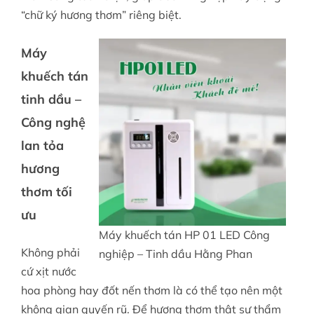
“chữ ký hương thơm” riêng biệt.
Máy
khuếch tán
tinh dầu –
Công nghệ
lan tỏa
hương
thơm tối
ưu
Máy khuếch tán HP 01 LED Công
Không phải
nghiệp – Tinh dầu Hằng Phan
cứ xịt nước
hoa phòng hay đốt nến thơm là có thể tạo nên một
không gian quyến rũ. Để hương thơm thật sự thẩm