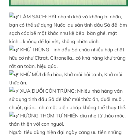
LÀM SẠCH: Rất nhanh khô và không bị nhờn,
bạn có thể sử dụng Nước lau sàn tinh dầu Sả để làm
sạch các bề mặt khác như kệ bếp, bàn ghế, mặt
kính… không để lại vệt, không nhờn dính.
KHỬ TRÙNG Tinh dầu Sả chứa nhiều hợp chất
hữu cơ như Citrat, Citronella…có khả năng khử trùng
rất an toàn, hiệu qủa.
KHỬ MÙI điều hòa, Khử mùi hôi tanh, Khử mùi
thức ăn.
XUA ĐUỔI CÔN TRÙNG: Nhiều nhà hàng vẫn
sử dụng tinh dầu Sả để khử mùi thức ăn, đuổi muỗi,
chuột, gián… như một biện pháp không thể thay thế.
HƯƠNG THƠM TỰ NHIÊN dịu nhẹ từ thảo mộc,
thân thiện với con người.
Người tiêu dùng hiện đại ngày càng ưu tiên những