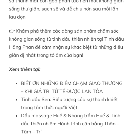
sả thanh mát còn góp phần tạo nên một không gian
sống thư giãn, sạch sẽ và dễ chịu hơn sau mỗi lần
lau dọn.
👉 Khám phá thêm các dòng sản phẩm chăm sóc
không gian sống từ tinh dầu thiên nhiên tại Tinh dầu
Hằng Phan để cảm nhận sự khác biệt từ những điều
giản dị nhất trong tổ ấm của bạn!
Xem thêm tại:
BIẾT ƠN NHỮNG ĐIỂM CHẠM GIAO THƯƠNG
– KHI GIÁ TRỊ TỬ TẾ ĐƯỢC LAN TỎA
Tinh dầu Sen: Biểu tượng của sự thanh khiết
trong tâm thức người Việt.
Dầu massage Huế & Nhang trầm Huế & Tinh
dầu thiên nhiên: Hành trình cân bằng Thân –
Tâm – Trí