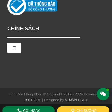
CHÍNH SÁCH
Toggle
Navigation
CHÍNH SÁCH ĐỔI TRẢ
HÌNH THỨC THANH TOÁN KHI MUA HÀNG
Tinh Dầu Hằng Phan © Copyright 2012 - 2026 Powered by
360 CORP
| Designed by
VUAWEBSITE
GỌI NGAY
CHỈ ĐƯỜNG