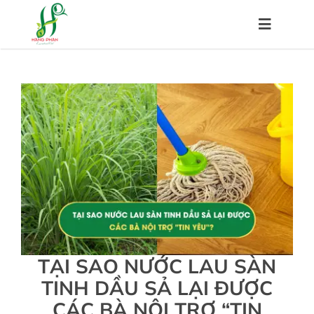
Skip
to
Toggle
content
Navigat
Trang chủ
Về chúng tôi
Sản phẩm
Hệ thống đại lý
TẠI SAO NƯỚC LAU SÀN
Chính sách
TINH DẦU SẢ LẠI ĐƯỢC
CÁC BÀ NỘI TRỢ “TIN
Kiến thức