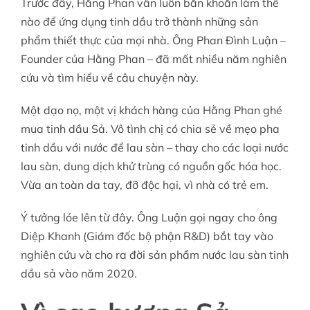
Trước đây, Hằng Phan vẫn luôn băn khoăn làm thế
nào để ứng dụng tinh dầu trở thành những sản
phẩm thiết thực của mọi nhà. Ông Phan Đình Luận –
Founder của Hằng Phan – đã mất nhiều năm nghiên
cứu và tìm hiểu về câu chuyện này.
Một dạo nọ, một vị khách hàng của Hằng Phan ghé
mua tinh dầu Sả. Vô tình chị có chia sẻ về mẹo pha
tinh dầu với nước để lau sàn – thay cho các loại nước
lau sàn, dung dịch khử trùng có nguồn gốc hóa học.
Vừa an toàn da tay, đỡ độc hại, vì nhà có trẻ em.
Ý tưởng lóe lên từ đây. Ông Luận gọi ngay cho ông
Diệp Khanh (
Giám đốc bộ phận R&D
) bắt tay vào
nghiên cứu và cho ra đời sản phẩm nước lau sàn tinh
dầu sả vào năm 2020.