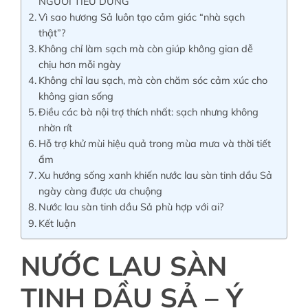
NGƯỜI TIÊU DÙNG
Vì sao hương Sả luôn tạo cảm giác “nhà sạch
thật”?
Không chỉ làm sạch mà còn giúp không gian dễ
chịu hơn mỗi ngày
Không chỉ lau sạch, mà còn chăm sóc cảm xúc cho
không gian sống
Điều các bà nội trợ thích nhất: sạch nhưng không
nhờn rít
Hỗ trợ khử mùi hiệu quả trong mùa mưa và thời tiết
ẩm
Xu hướng sống xanh khiến nước lau sàn tinh dầu Sả
ngày càng được ưa chuộng
Nước lau sàn tinh dầu Sả phù hợp với ai?
Kết luận
NƯỚC LAU SÀN
TINH DẦU SẢ – Ý