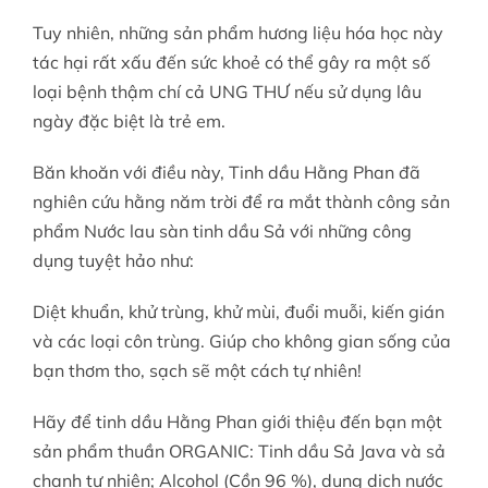
Tuy nhiên, những sản phẩm hương liệu hóa học này
tác hại rất xấu đến sức khoẻ có thể gây ra một số
loại bệnh thậm chí cả UNG THƯ nếu sử dụng lâu
ngày đặc biệt là trẻ em.
Băn khoăn với điều này, Tinh dầu Hằng Phan đã
nghiên cứu hằng năm trời để ra mắt thành công sản
phẩm Nước lau sàn tinh dầu Sả với những công
dụng tuyệt hảo như:
Diệt khuẩn, khử trùng, khử mùi, đuổi muỗi, kiến gián
và các loại côn trùng. Giúp cho không gian sống của
bạn thơm tho, sạch sẽ một cách tự nhiên!
Hãy để
tinh dầu Hằng Phan
giới thiệu đến bạn một
sản phẩm thuần ORGANIC: Tinh dầu Sả Java và sả
chanh tự nhiên; Alcohol (Cồn 96 %), dung dịch nước