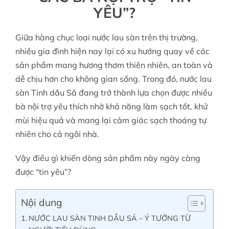
YÊU”?
Tin tức
Giữa hàng chục loại nước lau sàn trên thị trường,
nhiều gia đình hiện nay lại có xu hướng quay về các
sản phẩm mang hương thơm thiên nhiên, an toàn và
Liên hệ
dễ chịu hơn cho không gian sống. Trong đó, nước lau
sàn Tinh dầu Sả đang trở thành lựa chọn được nhiều
Tài khoản
bà nội trợ yêu thích nhờ khả năng làm sạch tốt, khử
mùi hiệu quả và mang lại cảm giác sạch thoáng tự
nhiên cho cả ngôi nhà.
Vậy điều gì khiến dòng sản phẩm này ngày càng
được “tin yêu”?
Nội dung
NƯỚC LAU SÀN TINH DẦU SẢ – Ý TƯỞNG TỪ