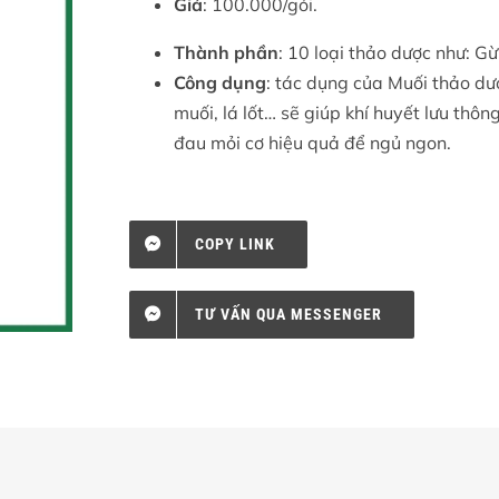
Giá
: 100.000/gói.
Thành phần
: 10 loại thảo dược như: G
Công dụng
: tác dụng của Muối thảo d
muối, lá lốt… sẽ giúp khí huyết lưu thô
đau mỏi cơ hiệu quả để ngủ ngon.
COPY LINK
TƯ VẤN QUA MESSENGER