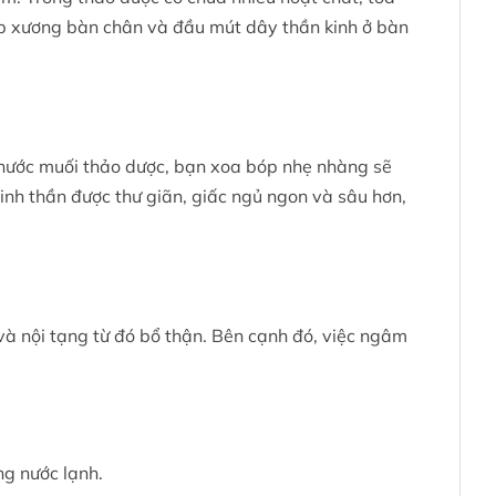
hớp xương bàn chân và đầu mút dây thần kinh ở bàn
i nước muối thảo dược, bạn xoa bóp nhẹ nhàng sẽ
inh thần được thư giãn, giấc ngủ ngon và sâu hơn,
và nội tạng từ đó bổ thận. Bên cạnh đó, việc ngâm
ng nước lạnh.