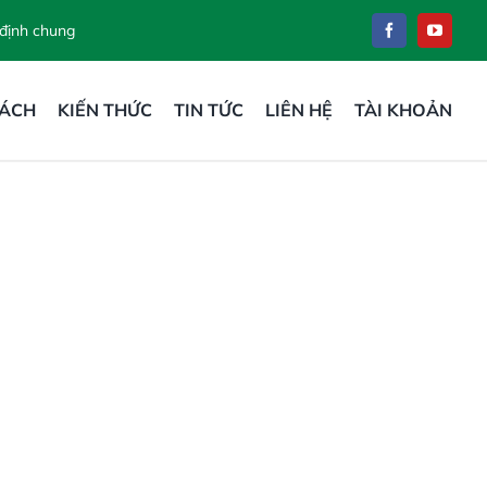
 định chung
SÁCH
KIẾN THỨC
TIN TỨC
LIÊN HỆ
TÀI KHOẢN