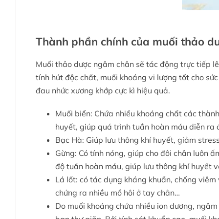
Thành phần chính của muối thảo d
Muối thảo dược ngâm chân sẽ tác động trực tiếp lê
tính hút độc chất, muối khoáng vi lượng tốt cho sứ
đau nhức xương khớp cực kì hiệu quả.
Muối biển: Chứa nhiều khoáng chất các thành 
huyết, giúp quá trình tuần hoàn máu diễn ra
Bạc Hà: Giúp lưu thông khí huyết, giảm stre
Gừng: Có tính nóng, giúp cho đôi chân luôn ấm
độ tuần hoàn máu, giúp lưu thông khí huyết v
Lá lốt: có tác dụng kháng khuẩn, chống viêm
chứng ra nhiều mồ hôi ở tay chân…
Do muối khoáng chứa nhiều ion dương, ngâm châ