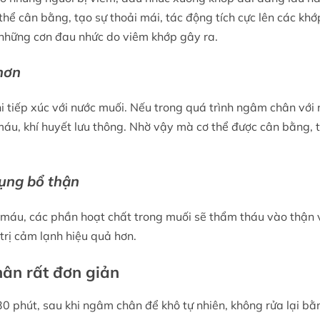
thể cân bằng, tạo sự thoải mái, tác động tích cực lên các k
 những cơn đau nhức do viêm khớp gây ra.
 hơn
hi tiếp xúc với nước muối. Nếu trong quá trình ngâm chân vớ
áu, khí huyết lưu thông. Nhờ vậy mà cơ thể được cân bằng, t
ụng bổ thận
 máu, các phần hoạt chất trong muối sẽ thẩm tháu vào thận 
trị cảm lạnh hiệu quả hơn.
ân rất đơn giản
0 phút, sau khi ngâm chân để khô tự nhiên, không rửa lại bằ