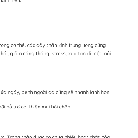
thâm niên.
rong cơ thể, các dây thần kinh trung ương cũng
hái, giảm cẳng thẳng, stress, xua tan đi mệt mỏi
gứa ngáy, bệnh ngoài da cũng sẽ nhanh lành hơn.
 hỗ trợ cải thiện mùi hôi chân.
m. Trong thảo dược có chứa nhiều hoạt chất, tỏa