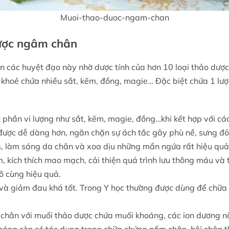
Muoi-thao-duoc-ngam-chan
ược ngâm chân
n các huyệt đạo này nhờ dược tính của hơn 10 loại thảo dược 
c khoẻ chứa nhiều sắt, kẽm, đồng, magie… Đặc biệt chứa 1 lượn
phần vi lượng như sắt, kẽm, magie, đồng…khi kết hợp với các
 được dễ dàng hơn, ngăn chặn sự ách tắc gây phù nề, sưng đỏ
ss, làm sáng da chân và xoa dịu những mẩn ngứa rất hiệu quả
, kích thích mao mạch, cải thiện quá trình lưu thông máu và t
ô cùng hiệu quả.
 và giảm đau khá tốt. Trong Y học thường được dùng để chữa 
n với muối thảo dược chứa muối khoáng, các ion dương này sẽ 