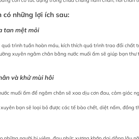
hoáng còn có tác dụng trong chữa chứng nấm chân, hôi chân 
có những lợi ích sau:
a tan mệt mỏi
á trình tuần hoàn máu, kích thích quá trình trao đổi chất t
 thường xuyên ngâm chân bằng nước muối ấm sẽ giúp bạn thư t
chân và khử mùi hôi
g nước muối ấm để ngâm chân sẽ xoa dịu cơn đau, cảm giác n
ên bạn sẽ loại bỏ được các tế bào chết, diệt nấm, đồng thời
o những người bị viêm, đau nhức xương khớp dai dẳng lâu nă