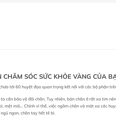
CHĂM SÓC SỨC KHỎE VÀNG CỦA BẠN
hứa tới 60 huyệt đạo quan trọng kết nối với các bộ phận trê
 ta cần bảo vệ đôi chân. Tuy nhiên, bàn chân ở rất xa tim nê
 bì, mệt mỏi… Chính vì thế, việc ngâm chân và mát xa các hu
ngủ ngon, chân tay hết tê bì.