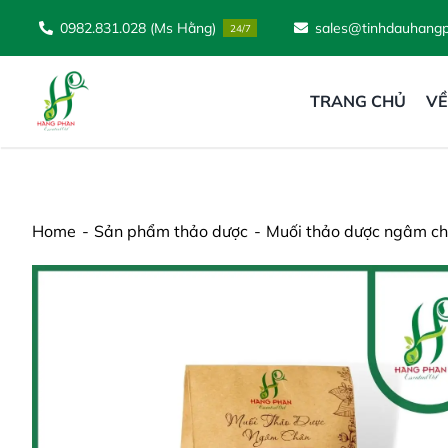
Skip
0982.831.028 (Ms Hằng)
sales@tinhdauhang
24/7
to
content
TRANG CHỦ
VỀ
Home
Sản phẩm thảo dược
Muối thảo dược ngâm c