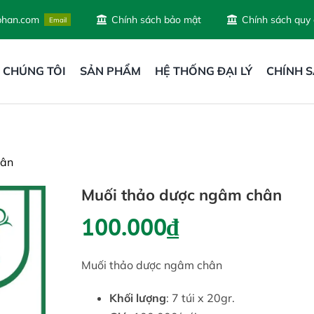
phan.com
Chính sách bảo mật
Chính sách quy
Email
 CHÚNG TÔI
SẢN PHẨM
HỆ THỐNG ĐẠI LÝ
CHÍNH 
hân
Muối thảo dược ngâm chân
100.000
₫
Muối thảo dược ngâm chân
Khối lượng
: 7 túi x 20gr.