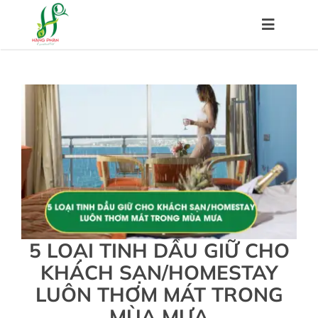
Skip
to
Toggle
content
Navigat
Trang chủ
Về chúng tôi
Sản phẩm
Hệ thống đại lý
5 LOẠI TINH DẦU GIỮ CHO
KHÁCH SẠN/HOMESTAY
Chính sách
LUÔN THƠM MÁT TRONG
MÙA MƯA
Kiến thức