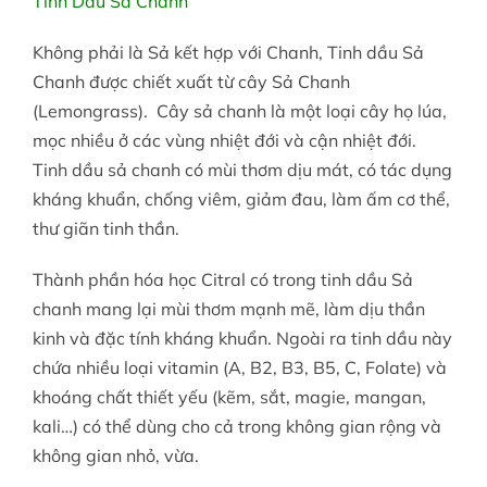
Tinh Dầu Sả Chanh
Không phải là Sả kết hợp với Chanh, Tinh dầu Sả
Chanh được chiết xuất từ cây Sả Chanh
(
Lemongrass
). Cây sả chanh là một loại cây họ lúa,
mọc nhiều ở các vùng nhiệt đới và cận nhiệt đới.
Tinh dầu sả chanh có mùi thơm dịu mát, có tác dụng
kháng khuẩn, chống viêm, giảm đau, làm ấm cơ thể,
thư giãn tinh thần.
Thành phần hóa học Citral có trong tinh dầu Sả
chanh mang lại mùi thơm mạnh mẽ, làm dịu thần
kinh và đặc tính kháng khuẩn. Ngoài ra tinh dầu này
chứa nhiều loại vitamin (A, B2, B3, B5, C, Folate) và
khoáng chất thiết yếu (kẽm, sắt, magie, mangan,
kali…) có thể dùng cho cả trong không gian rộng và
không gian nhỏ, vừa.