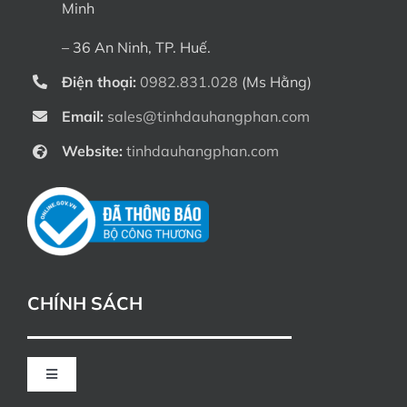
Minh
– 36 An Ninh, TP. Huế.
Điện thoại:
0982.831.028
(Ms Hằng)
Email:
sales@tinhdauhangphan.com
Website:
tinhdauhangphan.com
CHÍNH SÁCH
Toggle
Navigation