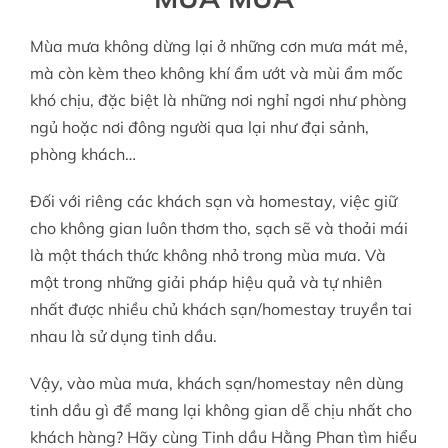
Mùa mưa không dừng lại ở những cơn mưa mát mẻ,
Tin tức
mà còn kèm theo không khí ẩm ướt và mùi ẩm mốc
khó chịu, đặc biệt là những nơi nghỉ ngơi như phòng
ngủ hoặc nơi đông người qua lại như đại sảnh,
Liên hệ
phòng khách…
Tài khoản
Đối với riêng các khách sạn và homestay, việc giữ
cho không gian luôn thơm tho, sạch sẽ và thoải mái
là một thách thức không nhỏ trong mùa mưa. Và
một trong những giải pháp hiệu quả và tự nhiên
nhất được nhiều chủ khách sạn/homestay truyền tai
nhau là sử dụng tinh dầu.
Vậy, vào mùa mưa, khách sạn/homestay nên dùng
tinh dầu gì để mang lại không gian dễ chịu nhất cho
khách hàng? Hãy cùng
Tinh dầu Hằng Phan
tìm hiểu