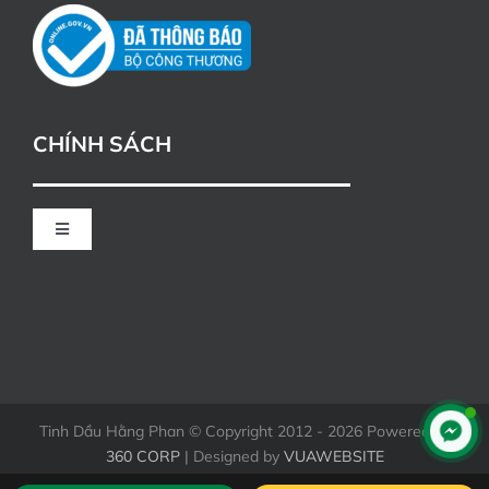
CHÍNH SÁCH
Toggle
Navigation
CHÍNH SÁCH ĐỔI TRẢ
HÌNH THỨC THANH TOÁN KHI MUA HÀNG
Tinh Dầu Hằng Phan © Copyright 2012 - 2026 Powered by
360 CORP
| Designed by
VUAWEBSITE