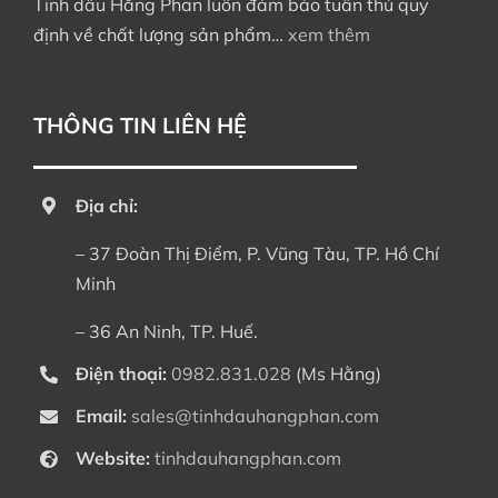
Tinh dầu Hằng Phan luôn đảm bảo tuân thủ quy
định về chất lượng sản phẩm…
xem thêm
THÔNG TIN LIÊN HỆ
Địa chỉ:
– 37 Đoàn Thị Điểm, P. Vũng Tàu, TP. Hồ Chí
Minh
– 36 An Ninh, TP. Huế.
Điện thoại:
0982.831.028
(Ms Hằng)
Email:
sales@tinhdauhangphan.com
Website:
tinhdauhangphan.com